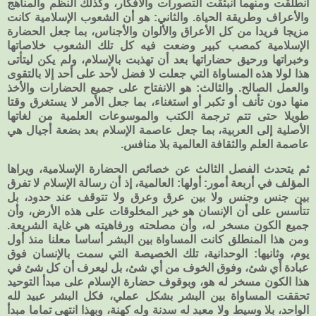
انطلقت ومنهما انبثقت التصورات والأفكار، وكذلك النظم والمناهج
والأعراف وطريقة الحياة. والثاني: هو أن الشعوب الإسلامية كانت
مزيجا فريدا من كل الأعراق والألوان والأجناس، بما جعل الحضارة
الإسلامية كمصب كبير وضعت فيه كل تلك الشعوب خلاصاتها
وخبراتها ورحيق حضاراتها بعد أن تهذبت بالإسلام، ولم يكن ليتأتى
هذا لولا هذه المساواة التي جعلت لا فضل لأحد على أحد إلا بالتقوى
والعمل الصالح. والثالث: هو الانفتاح على جميع الحضارات والأخذ
منها دون تأنف أو تكبر أو استغناء، بما جعل الأمر لا يستغرق وقتا
طويلا حتى تتم ترجمة الكتب والموسوعات العلمية من لغاتها
الأصلية إلى العربية، بما جعل عاصمة الإسلام بعد بضعة أجيال هي
عاصمة العلم والثقافة العالمية بلا منافس.
ثم يتحدث الفصل الثالث عن خصائص الحضارة الإسلامية، ويراها
المؤلف في أربعة أمور: أولها: العالمية، إذ أن رسالة الإسلام لا تفرق
بين جنس وجنس ولا بين عرق وعرق ولا تتوقف عند حدود، بل
تتأسس على أن الإنسان هو خير المخلوقات على هذه الأرض، وأن
جميع الكون مسخر له، وأن مصلحته ورفاهيته هي غاية الشريعة.
ومن هذا المنطلق كانت المساواة بين البشر أساسا معلنا منذ أول
يوم، وثانيها: الوحدانية، تلك الخصيصة التي سمت بالإنسان فوق
عبادة أي شئ، وفوق الخوف من أي شئ، بل ليعرف أن كل شئ في
هذا الكون مسخر له هو، وبوقوف حضارة الإسلام على مبدأ التوحيد
تحققت المساواة بين البشر بشكل عملي، فكل البشر عبيد لله
الواحد، بلا وسيط ولا معبد له سدنة وله كهنة، وبهذا انتهى تماما مبدأ