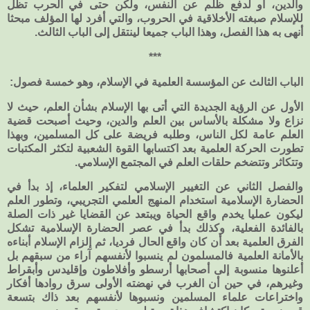
والدين، أو لدفع ظلم عن النفس، ولكن حتى في الحرب تظل
للإسلام صبغته الأخلاقية في الحروب، والتي أفرد لها المؤلف مبحثا
أنهى به هذا الفصل، وهذا الباب جميعا لينتقل إلى الباب الثالث.
***
الباب الثالث عن المؤسسة العلمية في الإسلام، وهو خمسة فصول:
الأول عن الرؤية الجديدة التي أتى بها الإسلام بشأن العلم، حيث لا
نزاع ولا مشكلة بالأساس بين العلم والدين، وحيث أصبحت قضية
العلم عامة لكل الناس، وطلبه فريضة على كل المسلمين، وبهذا
تطورت الحركة العلمية بعد اكتسابها القوة الشعبية لتكثر المكتبات
وتتكاثر وتتضخم حلقات العلم في المجتمع الإسلامي.
والفصل الثاني عن التغيير الإسلامي لتفكير العلماء، إذ بدأ في
الحضارة الإسلامية استخدام المنهج العلمي التجريبي، وتطور العلم
ليكون عمليا يخدم واقع الحياة ويبتعد عن القضايا غير ذات الصلة
بالفائدة الفعلية، وكذلك بدأ في عصر الحضارة الإسلامية تشكل
الفرق العلمية بعد أن كان واقع الحال فرديا، ثم إلزام الإسلام أبناءه
بالأمانة العلمية فالمسلمون لم ينسبوا لأنفسهم آراء من سبقهم بل
أعلنوها منسوبة إلى أصحابها أرسطو وأفلاطون وإقليدس وأبقراط
وغيرهم، في حين أن الغرب في نهضته الأولى سرق روادها أفكار
واختراعات علماء المسلمين ونسبوها لأنفسهم بعد ذاك بتسعة