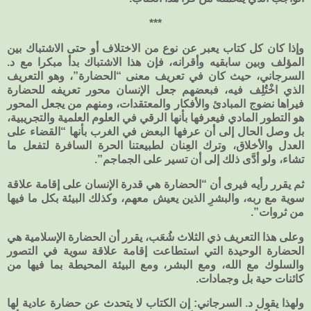
***
وإذا كان كل كتاب يعبر عن نوع من الاختلاف أو حتى الاشتباك بين
المؤلف وبين سابقيه وأقرانه، فإن هذا الاشتباك بدأ مبكرا مع د.
السرجاني، حيث كان في تعريف معنى “الحضارة”، وهو التعريف
الذي اخْتُلِف فيه، فبعضهم جعل الإنسان محور تعريفه للحضارة
فيراها نضوج المبادئ والأفكار والمعتقدات، ومنهم من يجعل المحور
هو التطور المادي فيعرفها بأنها الرقي في العلوم العلمية والتجريبية،
بل وصل الحال إلى أن عرفها البعض في الغرب بأنها “القضاء على
العدل والأخلاق، وترك العِنان لطبيعتنا الحرة السافرة لتفعل ما
تشاء، ولو أدَّى ذلك إلى أن تسير على الجماجم”.
ثم يقرر رأيه فيرى أن “الحضارة هي قدرة الإنسان على إقامة علاقة
سوية مع ربه، والبشرِ الذين يعيش معهم، وكذلك البيئة بكل ما فيها
من ثروات”.
وعلى هذا التعريف ذي الثلاث شُعَب، يقرر أن الحضارة الإسلامية هي
الحضارة الوحيدة التي استطاعت إقامة علاقة سوية في التصور
والسلوك مع الله، ومع البشر، ومع البيئة المحيطة بما فيها من
كائنات حية بل وجمادات.
ولهذا يقول د. السرجاني: إن الكتاب لا يتحدث عن حضارة عادية لها