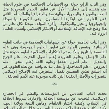
وفي الباب الرابع جولة مع الإسهامات الإسلامية في علوم الحياة،
وهو ينقسم إلى فصلين: الأول عن تطوير العلوم الموجودة مثل
الطب والفيزياء والبصريات والهندسة والجغرافيا والفلك، أما الثاني
فعن العلوم التي ابتكرها المسلمون، وهي الكيمياء والصيدلة
والجيولوجيا والجبر والميكانيكا، وأفرد المؤلف مبحثا لكل علم من
هذا وضح فيه الإضافة الإسلامية أو الابتكار الإسلامي وأسماء العلماء
الرواد فيه.
وفي الباب الخامس جولة عن الإسهامات الإسلامية في جانب العلوم
الإنسانية، وبنفس المنهج في تطوير العلوم الموجودة وهي علم
الفلسفة والتاريخ والأدب، ثم الابتكارات الإسلامية لعلوم جديدة مثل
علم الاجتماع وعلوم الشريعة (علم أصول الحديث- علم الجرح
والتعديل - علم أصول الفقه) وعلوم اللغة (علم النحو – علم
العروض – علم المعاجم)، وأعطى نبذات وافية عن هذه العلوم، غير
أنه استبق هذين الفصلين بفصل استعرض فيه الإصلاح الإسلامي
للتصورات والأفكار العقدية التي كانت موجودة عند الأمم السابقة.
***
تحدث الباب السادس عن المؤسسات والنظم في الحضارة
الإسلامية، فتحدث عن مؤسسة الخلافة والإمارة: شروط الخلافة
في الإسلام، وكيفية اختيار الخلفاء، وماهي البيعة وولاية العهد،
وكيف كانت علاقة الحاكم بعموم الناس من خلال تعاليم الإسلام.