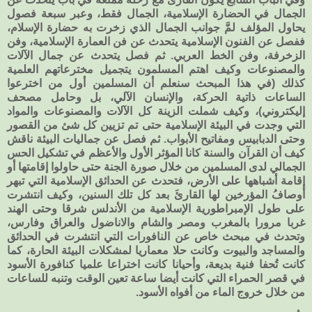
الجمال في الحضارة الإسلامية، الجمال فقط، وعبر سبعة فصول
يحاول المؤلف لمَّ جوانب الجمال الذي زخرت به حضارة الإسلام،
ففصل عن الفنون الإسلامية يتحدث عن فن العمارة الإسلامية، وفن
الزخرفة، وفن الخط العربي. ثم فصل يتحدث عن جمال الآلات
والمصنوعات وكيف اهتم المسلمون يتجميل مخترعاتهم العلمية
كذلك (في هذا المبحث سنعلم أن المسلمين أول من اخترعوا
الساعات ذاتية الحركة، والإنسان الآلي، بل وحامل مصحف
إليكتروني)، وكيف شملت الزينة كل الآلات والمصنوعات والمواد
التي وجدت في البيئة الإسلامية حتى تم تزيين كل شئ من القصور
وحتى الدبابيس ومفاتيح الأبواب. ثم فصل عن جماليات البيئة ناقش
كيف أن القرآن والسنة كانا المؤثر الأول والأعظم في تشكيل الحس
الجمالي لدى المسلمين من خلال صورة الجنة حتى حاولوا إقامتها أو
إقامة أشباهها على الأرض، فتحدث عن الحدائق الإسلامية التي تبهر
أوصافُ المؤرخين لها القارئَ بعد كل تلك السنين، وكيف انتشرت
على طول الإمبراطورية الإسلامية من الأندلس شرقا وحتى الهند
غربا مرورا بالمغرب ومصر والشام والاناضول والعراق وفارس،
وتحدث في مبحث خاص عن النافورات التي انتشرت في الحدائق
والمساجد والبيوت وكانت حلا معماريا لمشكلات البيئة الحارة، كما
كانت تُحفا فنية بديعة، وأحيانا كانت اختراعا علميا كنافورة الأسود
في قصر الحمراء التي كانت أيضا ساعة تعين الوقت وتنبه للساعات
من خلال خروج الماء من أفواه الأسود.