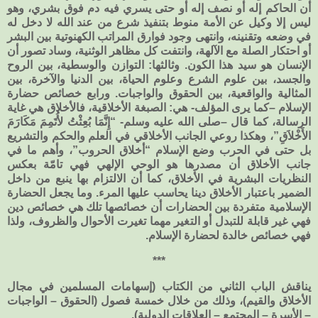
أن الحاكم إله أو نصف إله أو حتى يسري فيه دم فوق بشري، وهو
ليس إلا وكيل عن الأمة منوط بتنفيذ شرع من عند الله لا دخل له
في وضعه وتقنينه، وانتهى وجود فوارق المراتب الكهنوتية بين البشر
أو احتكار الصلة مع الآلهة، وانتفت كل مظاهر الوثنية، وساد تصور أن
الإنسان هو سيد هذا الكون. وثالثها: التوازن والوسطية، بين الروح
والجسد، بين علوم الشرع وعلوم الحياة، بين الدنيا والآخرة، بين
المثالية والواقعية، بين الحقوق والواجبات. ورابع خصائص حضارة
الإسلام –كما يرى المؤلف- هي: الصبغة الأخلاقية، فالأخلاق هي غاية
الرسالة، كما قال –صلى الله عليه وسلم- “إِنَّمَا بُعِثْتُ لأُتَمِمَ مَكَارَمَ
الأَخْلاَقِ”، وهكذا روعي الجانب الأخلاقي في العلم والحكم والتشريع
بل حتى في الحرب وضع الإسلام “أخلاق الحروب”، وأهم ما في
جانب الأخلاق أن مصدرها هو الوحي الإلهي فهي تامّة بعكس
النظريات البشرية في الأخلاق، كما أن الالتزام بها ينبع من داخل
الضمير باعتبار الأخلاق دينا يحاسب عليها المرء. وما يجعل الحضارة
الإسلامية متفردة بين الحضارات أن خصائصها تلك هي خصائص دين
فهي غير قابلة للتبدل أو التغير مهما تغيرت الأحوال والظروف، ولذا
فهي خصائص خالدة لحضارة الإسلام.
***
يناقش الباب الثاني من الكتاب (إسهامات المسلمين في مجال
الأخلاق والقيم)، وذلك من خلال خمسة فصول (الحقوق – الواجبات
– الأسرة – المجتمع – العلاقات الدولية).