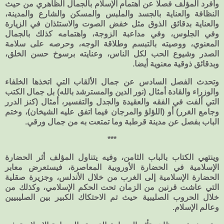
وأفرد المؤلف فصلا عن اهتمام الإسلام بالجمال الظاهري من حيث
النظافة والعناية بالجسد والملبس والمسكن والشارع والمدينة،
والعناية بدقائق الذوق مثل خفض الصوت والاستئذان في الزيارة
وفي الجلوس، وفي مداعبة الزوجة، واهتمامه كذلك بالجمال
المعنوي، ووصيته بالتبسم وطلاقة الوجه، وحرصه على سلامة
الصدر وشيوع الحب لكل الناس، وعنايته برسوخ حسن الخلق،
وبدقائق ذوقية معنوية أيضا.
وتحدث الفصل السادس عن جمال الألقاب التي اتخذها الخلفاء
والوزراء والقادة أمثال (نور الدين والمسترشد بالله) بل جمال الكتب
التي ألفت في الفقه والعقيدة والجدل والتفسير، أمثال (كنز الدرر
وجامع الغرر) أو (اللؤلؤ والمرجان فيما اتفق عليه الشيخان)، وختم
الباب بفصل عن مدينة قرطبة وما تمتعت به من جمال ورقي.
***
وينتهي الكتاب بالباب الثامن، وفيه يتناول المؤلف أثر الحضارة
الإسلامية في الحضارة الأوروبية المعاصرة، فيستعرض معابر
الحضارة الإسلامية إلى الغرب من خلال الأندلس، وجزيرة صقلية
التي عاشت قرنين من الزمان تحت الحكم الإسلامي، وكذلك من
خلال الحروب الصليبية حيث تم الاحتكاك الكبير بين الصليبيين
وعالم الإسلام.