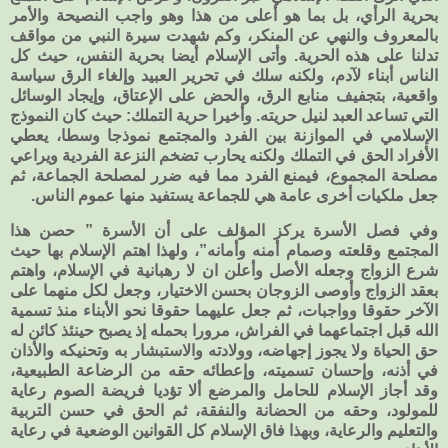
بحرية الرأي، بل بما هو أعلى من هذا وهو واجب النصيحة والأمر
بالمعروف والنهي عن المنكر، وكم شهدت سيرة النبي من مواقف
تدلنا على هذه الحرية. وأتى الإسلام أيضا بحرية النفس، حيث كل
الناس أبناء لآدم، ولكنه سلك في تحرير العبيد وإلغاء الرق سياسة
واقعية، بتجفيف منابع الرق، والحض على الإعتاق، وإيجاد الوسائل
التي تساعد العبد لنيل حريته. وأخيرا حرية التملك: حيث كان النموذج
الإسلامي في الموازنة بين الفرد والمجتمع نموذجا وسطا، يعطي
الأفراد الحق في التملك ولكنه يحارب تضخم النزعة الفردية ويراعي
مصلحة المجموع، فيمنع الفرد مما فيه ضرر لمصلحة الجماعة، ثم
جعل ملكيات أخرى عامة هي للجماعة يستفيد منها عموم الناس.
وفي فصل الأسرة يركز المؤلف على أن الأسرة ” حصن هذا
المجتمع وقلعته وصمام أمنه وأمانه”، ولهذا اهتم الإسلام بها حيث
شرع الزواج وجعله الأصل وأعلن ان لا رهبانية في الإسلام، واهتم
بعقد الزواج وأوصى الزوجان بحسن الاختيار، وجعل لكل منهما على
الآخر حقوقا وواجبات، ثم جعل عليهما حقوقا نحو الأبناء منذ تسمية
الله قبل اجتماعهما في الفراش، مرورا بحمله إذ يصبح حينئذ كائن له
حق الحياة ولا يجوز إجهاضه، وولادته والاستبشار به وتحنيكه والأذان
في أذنه، وإحسان تسميته، وإعطائه حقه من الرضاعة الطبيعية،
وقد أجاز الإسلام للحامل والمرضع ألا تؤديا فريضة الصوم رعاية
للمولود، وحقه من الحضانة والنفقة، ثم الحق في حسن التربية
والتعليم والرعاية، وبهذا فاق الإسلام كل القوانين الوضعية في رعاية