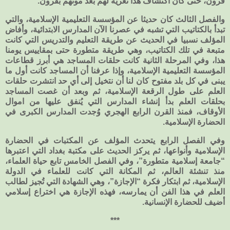
قرون، حتى كان اكتشاف هذا تعرية لهم بعد موتهم بقرون.
والفصل الثالث كان حديثا عن المؤسسة التعليمية الإسلامية، والتي
تبدأ بالكتاتيب التي تشبه في عصرنا الآن المدارس الابتدائية، وأفاض
المؤلف نسبيا في الحديث عن طريقة التعليم والتدريس التي كانت
متبعة في تلك الكتاتيب، وهي طريقة متطورة حتى بمقاييس يومنا
هذا، وفي المرحلة الثانية كانت حلقات المساجد هي أبرز قطاعات
المؤسسة التعليمية الإسلامية، وإذا عرفنا أن المساجد كانت أول ما
يبنى في كل بلد مفتوح كان لنا أن نتخيل إلى أي حد انتشرت حلقات
العلم على طول الرقعة الإسلامية، ثم وبعد أن غصت المساجد
بحلقات العلم بدأ إنشاء المدارس التي يُنفق عليها من اموال
الأوقاف، فمنذ القرن الرابع الهجري وُجدت المدارس الكبرى في
الحضارة الإسلامية.
وفي الفصل الرابع يتحدث المؤلف عن المكتبات في الحضارة
الإسلامية وأنواعها، ثم يركز الحديث على مكتبة بغداد التي اعتبرها
“جامعة إسلامية متطورة”، وفي الفصل الخامس تابع حياة العلماء،
منذ تنشئة العالم، ثم المكانة التي كانت للعلماء في الدولة
الإسلامية، ثم ابتكار فكرة “الإجازة”، وهي الشهادة التي تُجيز لطالب
العلم في هذا الفن أن يمارسه، فهذه الإجازة هي اختراع إسلامي
أضيف للحضارة الإنسانية.
***