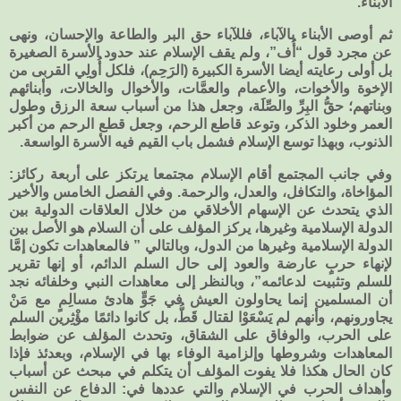
الأبناء.
ثم أوصى الأبناء بالآباء، فللآباء حق البر والطاعة والإحسان، ونهى
عن مجرد قول “أُف”، ولم يقف الإسلام عند حدود الأسرة الصغيرة
بل أولى رعايته أيضا الأسرة الكبيرة (الرَحِم)، فلكل أُولِي القربى من
الإخوة والأخوات، والأعمام والعمَّات، والأخوال والخالات، وأبنائهم
وبناتهم؛ حقُّ البِرِّ والصِّلَة، وجعل هذا من أسباب سعة الرزق وطول
العمر وخلود الذكر، وتوعد قاطع الرحم، وجعل قطع الرحم من أكبر
الذنوب، وبهذا توسع الإسلام فشمل باب القيم فيه الأسرة الواسعة.
وفي جانب المجتمع أقام الإسلام مجتمعا يرتكز على أربعة ركائز:
المؤاخاة، والتكافل، والعدل، والرحمة. وفي الفصل الخامس والأخير
الذي يتحدث عن الإسهام الأخلاقي من خلال العلاقات الدولية بين
الدولة الإسلامية وغيرها، يركز المؤلف على أن السلام هو الأصل بين
الدولة الإسلامية وغيرها من الدول، وبالتالي ” فالمعاهدات تكون إمَّا
لإنهاء حربٍ عارضة والعود إلى حال السلم الدائم، أو إنها تقرير
للسلم وتثبيت لدعائمه”، وبالنظر إلى معاهدات النبي وخلفائه نجد
أن المسلمين إنما يحاولون العيش في جَوٍّ هادئ مسالِمٍ مع مَنْ
يجاورونهم، وأنهم لم يَسْعَوْا لقتال قَطُّ، بل كانوا دائمًا مؤْثِرين السلم
على الحرب، والوفاق على الشقاق، وتحدث المؤلف عن ضوابط
المعاهدات وشروطها وإلزامية الوفاء بها في الإسلام، وبعدئذ فإذا
كان الحال هكذا فلا يفوت المؤلف أن يتكلم في مبحث عن أسباب
وأهداف الحرب في الإسلام والتي عددها في: الدفاع عن النفس