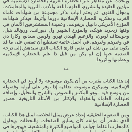
ويتحدث عن مظاهر تأثر الحضارة الغربية بالحضارة الإسلامية في
ميادين العقيدة والتشريع، العلوم، اللغة والأدب، التربية والمعاملات،
ومجال الفنون. ثم يختم الباب بذكر مجموعة من شهادات علماء
الغرب ومفكريه للحضارة الإسلامية دورها وأثرها، فيذكر شهادات
المؤرخ الأمريكي دانييل بريفولت، وعميدة المستشرقين الألمان في
وقتها زيجريد هونكه، والمؤرخ الشهير ول ديورانت، ورونالد هيل،
وجوستاف لوبون، والزعيم الهندي نهرو، ولويس سيديو، وكارا دي
فو، وغيرهم وغيرهم. في أجمل خاتمة تستطيع أن تقضي على ما قد
يكون تبقى من شك في نفس قارئ الكتاب الذي سيدهش إلى درجة
الصدمة حتما إن لم يكن من قبل ذا علم بالحضارة الإسلامية
وعظمتها وتأثيرها.
***
إن هذا الكتاب يقترب من أن يكون موسوعة ولا أروع في الحضارة
الإسلامية، وسيكون موسوعة ضافية إذا توفر على أبوابه وفصوله
من يتوسع فيه –وهو المكتنز بالنصوص- بالشرح والتحليل، وإضافة
تعليقات العلماء والفقهاء والإكثار من الأمثلة التاريخية لعصور
الحضارة الإسلامية.
ومن الصعوبة الحقيقية إعداد عرض يمثل الخلاصة لمثل هذا الكتاب،
الذي تشعر أن مؤلفه كان يسابق الصفحات واللحظات ويحاول
كالمحارب التقاط جوانب المواضيع الكثيرة والمتشعبة، فيوجزها في