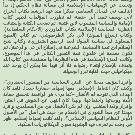
وتحدث عن الإسهامات الإسلامية في مسألة نظام الحكم، إذ بدأ
التأليف في المجال السياسي مبكرا منذ عهد الرشيد بكتاب الخراج
لأبي يوسف تلميذ أبي حنيفة، ثم تطورت المؤلفات فظهر كتاب
الإمامة والسياسة المنسوب لابن قتيبة، ثم نضجت الكتابة واستبانت
النظرية السياسية الإسلامية بكتاب الماوردي (الأحكام السلطانية)،
وكتاب (سراج الملوك) لأبي بكر الطرطوشي، ثم كتاب (المنهج
المسلوك في سياسة الملوك لعبد الرحمن الشيزري)، وكتاب شيخ
الإسلام ابن تيمة (السياسة الشرعية في إصلاح الراعي والرعية)، ثم
تكون مقدمة ابن خلدون قمة التطور الكتابي في هذا الموضوع.
وكانت الميزة الإسلامية في هذه النظرية أنها مستمدة من كتاب الله
وتهدف للإصلاح ابتغاء رضوانه فلا أثر فيها لما يمكن أن يوجد عند
ميكيافيللي حيث الغاية تبرر الوسيلة.
وأفرد المؤلف مبحثا عن “الفتن السياسية من المنظور الحضاري”،
وكيف كان التعامل الإسلامي معها إسهاما حضاريا جديدا، فلقد كان
الهدف الذي تتوجه له الأنظار –كما يرى- هو الواقعية لتحقيق حماية
الأمة ووحدتها واجتماعها، ولهذا كان النهي عن الخوض في الفتن،
وإقرار ولاية المتغلب وإن لم يكن الأفضل من بين المسلمين، وأفرد
مبحثا عن مبدأ الشورى في الإسلام من حيث هي أصل “من الأصول
الأولى للنظام السياسي الإسلامي”، ولقد كانت إسهاما إسلاميا ظهر
في وقت لم تعرف فيه البشرية سوى الديكتاتوريات الملكية.