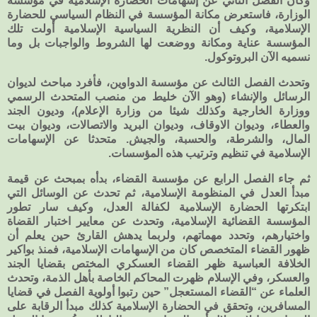
وكان الفصل الثاني عن إسهامات الحضارة الإسلامية في مؤسسة
الوزارة، فاستعرض مكانة المؤسسة في النظام السياسي للحضارة
الإسلامية، وكيف أن النظرية السياسية الإسلامية أولت تلك
المؤسسة عناية ومكانة ووضعت لها الشروط والواجبات بل وما
نسميه الآن البروتوكول.
وتحدث الفصل الثالث عن مؤسسة الدواوين، فأفرد مباحث لديوان
الرسائل والإنشاء (وهو الآن خليط من منصب المتحدث الرسمي
ووزارة الخارجية وكذلك شيئا من وزارة الإعلام)، وديون الجند
والعطاء، وديوان الاوقاف، وديوان البريد والاتصالات، وديوان بيت
المال، والشرطة، والحسبة، والجيش. متحدثا عن الإسهامات
الإسلامية في تنظيم وترتيب هذه المؤسسات.
ثم جاء الفصل الرابع عن مؤسسة القضاء، بدأه بمبحث عن قيمة
مبدأ العدل في المنظومة الإسلامية، ثم تحدث عن الوسائل التي
ابتكرتها الحضارة الإسلامية لكفالة العدل، وكيف سار تطور
المؤسسة القضائية الإسلامية، وتحدث عن معايير اختبار القضاة
واختيارهم، وتحدد مهماتهم، ولربما يدهش القارئ حين يعلم أن
ظهور القضاء المتخصص كان من الإسهامات الإسلامية، فمنذ بواكير
الخلافة العباسية ظهر القضاء العسكري المختص بقضايا الجند
والعسكر، وفي الإسلام ظهرت المحاكم الخاصة بأهل الذمة، وتحدث
العلماء عن “القضاء المستعجل” حين رتبوا أولوية الفصل في قضايا
المسافرين، وتحقق في الحضارة الإسلامية كذلك مبدأ الرقابة على