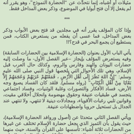
مثيلات أو أشباه، إنما نتحدَّث عن “الحضارة النموذج”، وهو يقرر أنه
لم يفعل إلا أن فتح أبوابا في الموضوع، وذكر بعض المداخل فقط.
***
وإذا كان المؤلف يقرر أنه في مجلدين قد فتح بعض الأبواب وذكر
بعض المداخل، فما عسى أن يفعله من يستعرض الكتاب، فمن
يستطيع أن يجمع البحر في قدح؟!!
يأتي الباب الأول بعنوان (الحضارة الإسلامية بين الحضارات السابقة)
وفيه يستعرض المؤلف بإيجاز –عبر الفصل الأول- ما وصلت إليه
حضارات اليونان والهند وفارس والروم، وكذلك حال العرب قبل
الإسلام، وهي تلك الأحوال التي يلخصها قول النبي صلى الله عليه
وسلم: “إِنَّ اللهَ نَظَرَ إِلَى أَهْلِ الأَرْضِ ، فَمَقَتَهُمْ عَرَبَهُمْ وَعَجَمَهُمْ إِلاَّ
بَقَايَا مِنْ أَهْلِ الْكِتَابِ” (رواه مسلم). فلقد كان الفساد يصبغ وجه
الأرض، فساد الأفكار والتصورات وغلبة الوثنيات، وفساد اجتماعي
يتجسد في طبقيات عنيفة وحقوق مهضومة وانحلال أخلاقي مقيت،
وقوانين تلبي رغبات الأقوياء، ومجادلات دينية لا تنتهي، ولا تنتهي عند
الجدال بل تستحيل حروبا واضطهادات عنيفة.
ويأتي الفصل الثاني متحدثا عن (أصول وروافد الحضارة الإسلامية)،
حيث يقول بأن التميز الذي يجعل حضارة الإسلام تختلف عن غيرها
من الحضارات ثلاثة أشياء: تأسسها على القرآن والسنة، حيث منهما