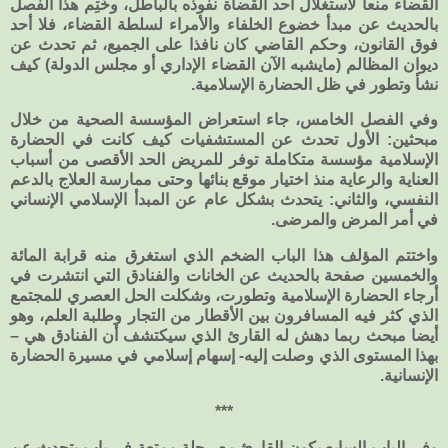
القضاء منعا لاستغلال أحد القضاة نفوذه بالباطل، وخُتِم هذا الفصل
بالحديث عن مبدأ خضوع الخلفاء والأمراء لسلطة القضاء، فلا أحد
فوق القانون، وحكم القاضي كان نافذا على الجميع، ثم تحدث عن
ديوان المظالم (مايشبه الآن القضاء الإداري أو مجلس الدولة) كيف
نشأ وتطور في ظل الحضارة الإسلامية.
وفي الفصل الخامس، جاء استعراض المؤسسة الصحية من خلال
مبحثين: الأول تحدث عن المستشفيات كيف كانت في الحضارة
الإسلامية مؤسسة متكاملة توفر للمريض الحد الأقصى من أسباب
العناية والرعاية منذ اختيار موقع بنائها وحتى ممارسة العلاج بالدعم
النفسي، والثاني: يتحدث بشكل عام عن المبدأ الإسلامي الإنساني
في أمر المرض والمرضى.
واختتم المؤلف هذا الباب الضخم الذي استغرق منه قرابة المائة
والخمسين صفحة بالحديث عن الخانات والفنادق التي انتشرت في
أرجاء الحضارة الإسلامية وتطورت، وشكلت الحل العصري للمجتمع
الذي كثر فيه المسافرون بين الأقطار من التجار وطلبة العلم، وهو
أيضا مبحث ربما دهش له القارئ الذي سيكتشف أن الفنادق هي –
بهذا المستوى الذي وصلت إليه- إسهام إسلامي في مسيرة الحضارة
الإنسانية.
***
وفي الباب السابع يكون القارئ مع رحلة ممتعة في باب يتحدث عن