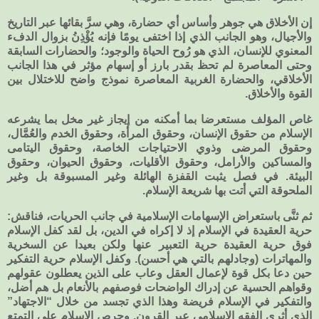
إن الأخلاق هي جوهر وأساس أي حضارة، وهي سرَّ بقائها عبر التاريخ
والأجيال، وهو الجانب الذي إذا اختفى يومًا فإنه يُؤْذِنُ بزوال الدفء
المعنوي للإنسان، الذي هو رُوح الحياة والوجود؛ والحضارات السابقة
وحتى المعاصرة لم تحظ بقدر بارز أو إسهام مؤثر في هذا الجانب
الأخلاقي، والحضارة الغربية المعاصرة نموذج واضح للاختلال بين
القوة والأخلاق.
غاص المؤلف مستعرضا بما أمكنه من إيجاز غير مخل بما يشرعه
الإسلام من حقوق الإنسان، وحقوق المرأة، وحقوق الخدم والعُمَّال،
وحقوق المرضى وذوي الاحتياجات الخاصة، وحقوق اليتامى
والمساكين والأرامل، وحقوق الأقليات، وحقوق الحيوان، وحقوق
البيئة. في فصل يثبت القفزة الهائلة وغير المسبوقة بل وغير
الملحوقة التي أتت بها شريعة الإسلام.
ثم ثنَّى باستعراض الإسهامات الإسلامية في جانب الحريات، فناقش:
حرية العقيدة في الإسلام إذ لا إكراه في الدين، بل لقد كفل الإسلام
فوق حرية العقيدة حرية التعبير عنها ولكن بعيدا عن السخرية
والمهاترات (وجادلهم بالتي هي أحسن). وكفل الإسلام حرية التفكير
حين دعا بكل قوة لإعمال العقل وعاب على الذين يعطلون عقولهم
وقواهم الحسية عن إدراك الواضحات فوصفهم بالأنعام بل هم أضل،
والتفكير في الإسلام فريضة وهذا الذي تجسد من خلال “الاجتهاد”
الذي أثرى الفقه الإسلامي عبر القرون. وحرص الإسلام على التمتع