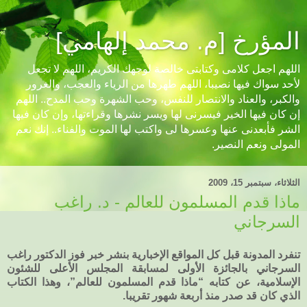
المؤرخ [م. محمد إلهامي]
اللهم اجعل كلامى وكتابتى خالصة لوجهك الكريم، اللهم لا تجعل
لأحد سواك فيها نصيبا، اللهم طهرها من الرياء والعجب، والغرور
والكبر، والعناد والانتصار للنفس، وحب الشهرة وحب المدح.. اللهم
إن كان فيها الخير فيسرنى لها ويسر نشرها وقراءتها، وإن كان فيها
الشر فأبعدنى عنها وعسرها لى واكتب لها الموت والفناء.. إنك نعم
المولى ونعم النصير.
الثلاثاء، سبتمبر 15، 2009
ماذا قدم المسلمون للعالم - د. راغب
السرجاني
تنفرد المدونة قبل كل المواقع الإخبارية بنشر خبر فوز الدكتور راغب
السرجاني بالجائزة الأولى لمسابقة المجلس الأعلى للشئون
الإسلامية، عن كتابه “ماذا قدم المسلمون للعالم”، وهذا الكتاب
الذي كان قد صدر منذ أربعة شهور تقريبا.